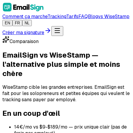
Comment ça marche
Tracking
Tarifs
FAQ
Blog
vs WiseStamp
EN
FR
NL
Créer ma signature
Comparaison
EmailSign vs WiseStamp —
l'alternative plus simple et moins
chère
WiseStamp cible les grandes entreprises. EmailSign est
fait pour les solopreneurs et petites équipes qui veulent le
tracking sans payer par employé.
En un coup d'œil
1
4€/mo vs $9-$189/mo — prix unique clair (pas de