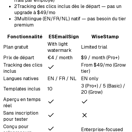
frais par employé)
2
Tracking des clics inclus dès le départ — pas un
upgrade à $49/mo
3
Multilingue (EN/FR/NL) natif — pas besoin du tier
premium
Fonctionnalité
ES
EmailSign
WiseStamp
With light
Plan gratuit
Limited trial
watermark
Prix de départ
€4 / month
$9 / month (Pro+)
Tracking des clics
From $49/mo (Grow
inclus
tier)
Langues natives
EN / FR / NL
EN only
3 (Pro+) / 5 (Basic) /
Templates inclus
10
20 (Grow)
Aperçu en temps
réel
Sans inscription
pour tester
Conçu pour
Enterprise-focused