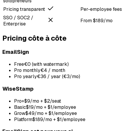
solopreneurs
Pricing transparent
Per-employee fees
SSO / SOC2 /
From $189/mo
Enterprise
Pricing côte à côte
EmailSign
Free
€0 (with watermark)
Pro monthly
€4 / month
Pro yearly
€36 / year (€3/mo)
WiseStamp
Pro+
$9/mo + $2/seat
Basic
$19/mo + $1/employee
Grow
$49/mo + $1/employee
Platform
$189/mo + $1/employee